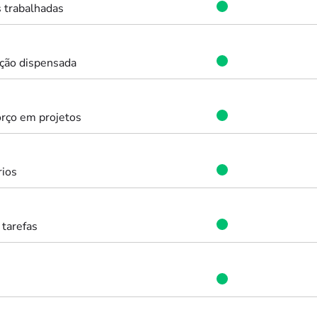
 trabalhadas
nção dispensada
orço em projetos
rios
 tarefas