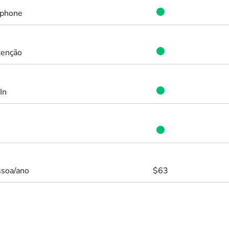
tphone
tenção
In
ssoa/ano
$63