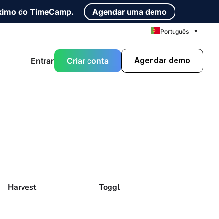
máximo do TimeCamp.
Agendar uma demo
Português
Entrar
Criar conta
Agendar demo
Harvest
Toggl