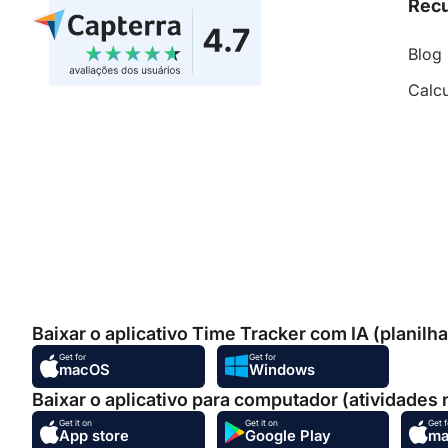
Rec
Blog
Calc
Baixar o aplicativo Time Tracker com IA (planilh
Get for
Get for
macOS
Windows
Baixar o aplicativo para computador (atividades
Get it on
Get it on
Get f
App store
Google Play
m