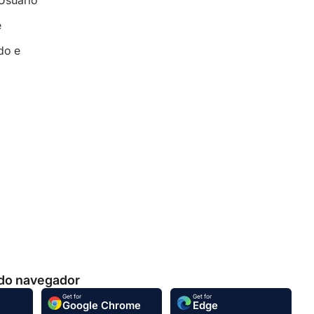
Usuário
e
do e
 do navegador
Get for
Get for
Google Chrome
Edge