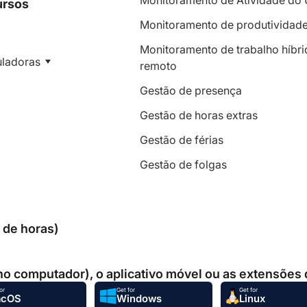
Monitoramento de Atividade do 
ursos
Monitoramento de produtividad
Monitoramento de trabalho híbri
uladoras
remoto
Gestão de presença
Gestão de horas extras
Gestão de férias
Gestão de folgas
a de horas)
 no computador), o aplicativo móvel ou as extensões
or
Get for
Get for
acOS
Windows
Linux