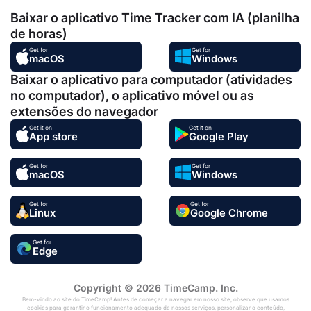
Baixar o aplicativo Time Tracker com IA (planilha
de horas)
Get for
Get for
macOS
Windows
Baixar o aplicativo para computador (atividades
no computador), o aplicativo móvel ou as
extensões do navegador
Get it on
Get it on
App store
Google Play
Get for
Get for
macOS
Windows
Get for
Get for
Linux
Google Chrome
Get for
Edge
Copyright © 2026 TimeCamp. Inc.
Bem-vindo ao site do TimeCamp! Antes de começar a navegar em nosso site, observe que usamos
cookies para garantir o funcionamento adequado de nossos serviços, personalizar o conteúdo,