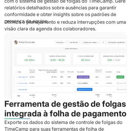
com o sistema de gestão de folgas do TimeCamp. Gere
relatórios detalhados sobre ausências para garantir
conformidade e obter insights sobre os padrões de
presença da equipe.
Otimize o planejamento e reduza interrupções com uma
visão clara da agenda dos colaboradores.
Ferramenta de gestão de folgas
integrada à folha de pagamento
Exporte os dados do sistema de controle de folgas do
TimeCamp para suas ferramentas de folha de