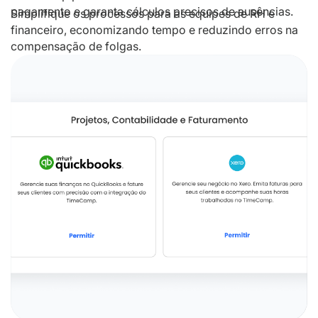
pagamento e garanta cálculos precisos de ausências.
Simplifique os processos para as equipes de RH e
financeiro, economizando tempo e reduzindo erros na
compensação de folgas.