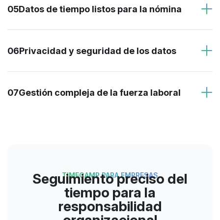
05
Datos de tiempo listos para la nómina
06
Privacidad y seguridad de los datos
07
Gestión compleja de la fuerza laboral
Seguimiento preciso del
TIMECAMP PARA EMPRESAS
tiempo para la
responsabilidad