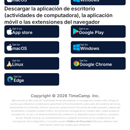
macOS
Windows
Descargar la aplicación de escritorio
(actividades de computadora), la aplicación
móvil o las extensiones del navegador
Get it on
Get it on
App store
Google Play
Get for
Get for
macOS
Windows
Get for
Get for
Linux
Google Chrome
Get for
Edge
Copyright © 2026 TimeCamp. Inc.
¡Bienvenido al sitio web de TimeCamp! Antes de empezar a navegar por nuestro sitio, tenga en
cuenta que utilizamos cookies para garantizar el funcionamiento adecuado de nuestros servicios,
personalizar el contenido, ofrecer anuncios, proporcionar funciones de redes sociales, mejora del
rendimiento y analizar nuestro tráfico. Al continuar navegando en nuestro sitio, usted acepta la
recopilación, el uso y el almacenamiento de cookies en su dispositivo para nosotros y nuestros
socios. Puede revocar su consentimiento en cualquier momento en la configuración de
navegación de su dispositivo. Consulte nuestro
Política de Privacidad
(§6) para obtener más
información sobre las cookies que utilizamos.