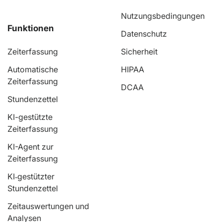
Nutzungsbedingungen
Datenschutz
Produkt
Ressourcen
Zeiterfassung
Sicherheit
Automatische
HIPAA
Zeiterfassung
DCAA
Stundenzettel
KI-gestützte
Unternehmen
Zeiterfassung
KI-Agent zur
Zeiterfassung
Hilfe
KI‑gestützter
Stundenzettel
Zeitauswertungen und
Analysen