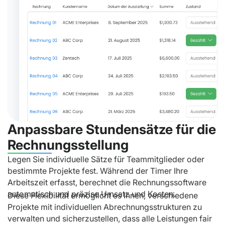
Legen Sie individuelle Sätze für Teammitglieder oder
bestimmte Projekte fest. Während der Timer Ihre
Anpassbare Stundensätze für di
Arbeitszeit erfasst, berechnet die Rechnungssoftware
automatisch und präzise Umsatz und Kosten.
Diese Flexibilität ermöglicht es Ihnen, verschiedene
Rechnungsstellung
Projekte mit individuellen Abrechnungsstrukturen zu
verwalten und sicherzustellen, dass alle Leistungen fair