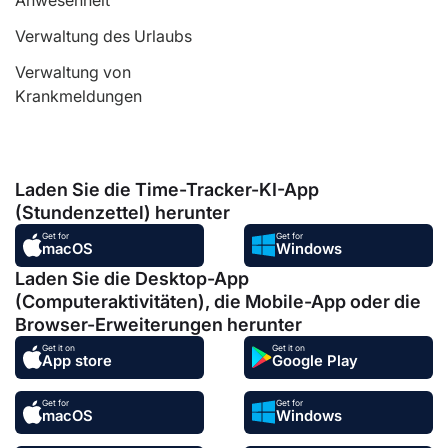
Anwesenheit
Verwaltung des Urlaubs
Verwaltung von
Krankmeldungen
Laden Sie die Time-Tracker-KI-App
(Stundenzettel) herunter
Get for
Get for
macOS
Windows
Laden Sie die Desktop-App
(Computeraktivitäten), die Mobile-App oder die
Browser-Erweiterungen herunter
Get it on
Get it on
App store
Google Play
Get for
Get for
macOS
Windows