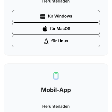
Herunterladen
Bequemer Zugriff auf
für Windows
Zeiterfassungs- und
für MacOS
Rechnungssoftware
für Linux
Mobil-App
Herunterladen