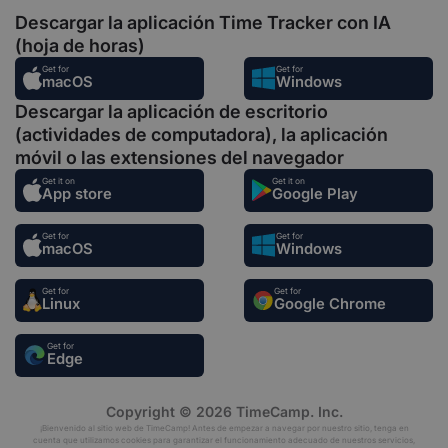
Descargar la aplicación Time Tracker con IA
(hoja de horas)
Get for
Get for
macOS
Windows
Descargar la aplicación de escritorio
(actividades de computadora), la aplicación
móvil o las extensiones del navegador
Get it on
Get it on
App store
Google Play
Get for
Get for
macOS
Windows
Get for
Get for
Linux
Google Chrome
Get for
Edge
Copyright © 2026 TimeCamp. Inc.
¡Bienvenido al sitio web de TimeCamp! Antes de empezar a navegar por nuestro sitio, tenga en
cuenta que utilizamos cookies para garantizar el funcionamiento adecuado de nuestros servicios,