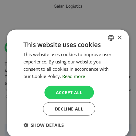
Galan Logistics
×
This website uses cookies
This website uses cookies to improve user
ENGLISH
experience. By using our website you
TimeCamp es una empresa especializada en software de
POLISH
consent to all cookies in accordance with
seguimiento automático del tiempo.
our Cookie Policy.
Read more
Desde nuestra fundación en 2009, desarrollamos soluciones con
éxito para optimizar procesos comerciales relacionados con el
tiempo y ayudamos a los equipos a ahorrar horas de trabajo para
ACCEPT ALL
lo que realmente importa.
DECLINE ALL
SHOW DETAILS