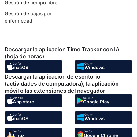
Gestión de tiempo libre
Gestión de bajas por
enfermedad
Descargar la aplicación Time Tracker con IA
(hoja de horas)
Get for
Get for
macOS
Windows
Descargar la aplicación de escritorio
(actividades de computadora), la aplicación
móvil o las extensiones del navegador
Get it on
Get it on
App store
Google Play
Get for
Get for
macOS
Windows
Get for
Get for
Linux
Google Chrome