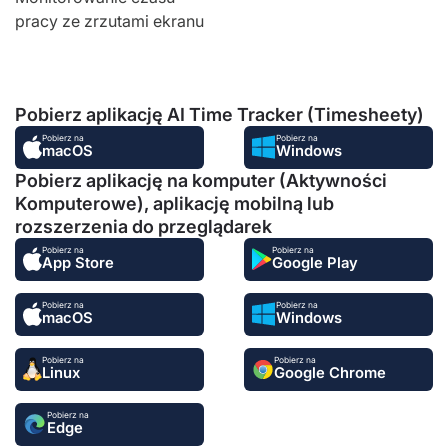
pracy ze zrzutami ekranu
Pobierz aplikację AI Time Tracker (Timesheety)
Pobierz na
Pobierz na
macOS
Windows
Pobierz aplikację na komputer (Aktywności
Komputerowe), aplikację mobilną lub
rozszerzenia do przeglądarek
Pobierz na
Pobierz na
App Store
Google Play
Pobierz na
Pobierz na
macOS
Windows
Pobierz na
Pobierz na
Linux
Google Chrome
Pobierz na
Edge