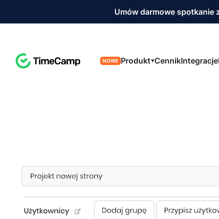
Umów darmowe spotkanie z
Produkt
Cennik
Integracje
NOWE