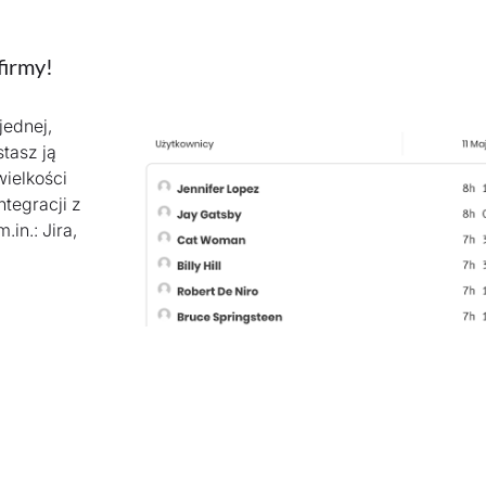
firmy!
jednej,
tasz ją
wielkości
tegracji z
in.: Jira,