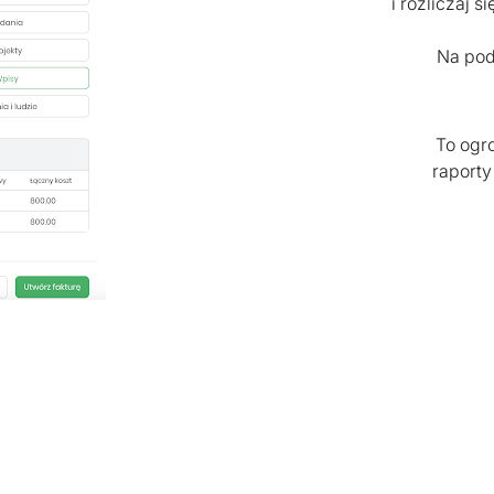
i rozliczaj 
Na pod
To ogr
raporty