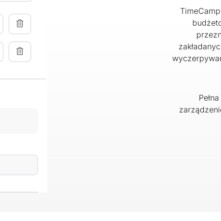
TimeCamp t
budżeto
przezn
zakładanyc
wyczerpywani
Pełna
zarządzeni