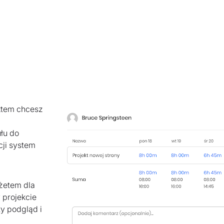
ktem chcesz
ułu do
cji system
dżetem dla
 projekcie
y podgląd i