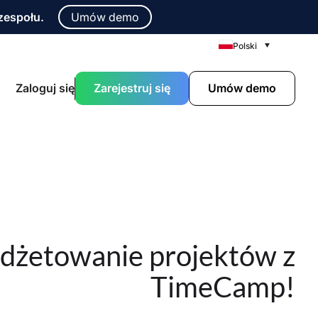
zespołu.
Umów demo
Polski
Zaloguj się
Zarejestruj się
Umów demo
dżetowanie projektów z
TimeCamp!