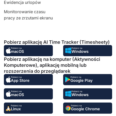
Ewidencja urlopów
Monitorowanie czasu
pracy ze zrzutami ekranu
Pobierz aplikację AI Time Tracker (Timesheety)
Pobierz na
Pobierz na
macOS
Windows
Pobierz aplikację na komputer (Aktywności
Komputerowe), aplikację mobilną lub
rozszerzenia do przeglądarek
Pobierz na
Pobierz na
App Store
Google Play
Pobierz na
Pobierz na
macOS
Windows
Pobierz na
Pobierz na
Linux
Google Chrome