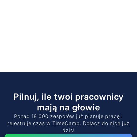
Pilnuj, ile twoi pracownicy
mają na głowie
Ponad 18 000 zespołów już planuje pracę i
rejestruje czas w TimeCamp. Dołącz do nich już
dziś!