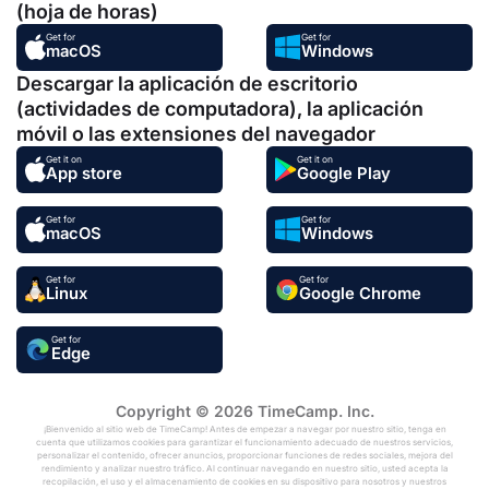
(hoja de horas)
Get for
Get for
macOS
Windows
Descargar la aplicación de escritorio
(actividades de computadora), la aplicación
móvil o las extensiones del navegador
Get it on
Get it on
App store
Google Play
Get for
Get for
macOS
Windows
Get for
Get for
Linux
Google Chrome
Get for
Edge
Copyright © 2026 TimeCamp. Inc.
¡Bienvenido al sitio web de TimeCamp! Antes de empezar a navegar por nuestro sitio, tenga en
cuenta que utilizamos cookies para garantizar el funcionamiento adecuado de nuestros servicios,
personalizar el contenido, ofrecer anuncios, proporcionar funciones de redes sociales, mejora del
rendimiento y analizar nuestro tráfico. Al continuar navegando en nuestro sitio, usted acepta la
recopilación, el uso y el almacenamiento de cookies en su dispositivo para nosotros y nuestros