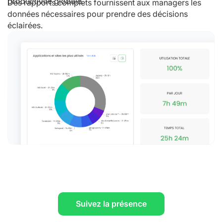
productivité globale.
Des rapports complets fournissent aux managers les
données nécessaires pour prendre des décisions
éclairées.
Suivez la présence