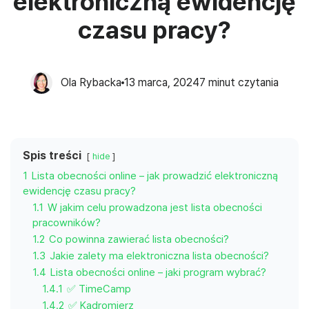
elektroniczną ewidencję
czasu pracy?
Ola Rybacka
13 marca, 2024
7
minut czytania
Spis treści
hide
1
Lista obecności online – jak prowadzić elektroniczną
ewidencję czasu pracy?
1.1
W jakim celu prowadzona jest lista obecności
pracowników?
1.2
Co powinna zawierać lista obecności?
1.3
Jakie zalety ma elektroniczna lista obecności?
1.4
Lista obecności online – jaki program wybrać?
1.4.1
✅ TimeCamp
1.4.2
✅ Kadromierz