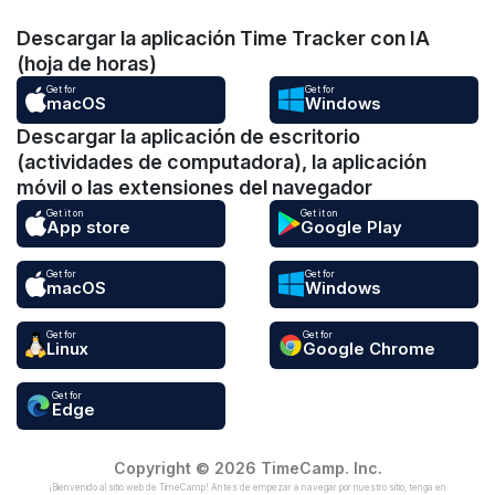
Descargar la aplicación Time Tracker con IA
(hoja de horas)
Get for
Get for
macOS
Windows
Descargar la aplicación de escritorio
(actividades de computadora), la aplicación
móvil o las extensiones del navegador
Get it on
Get it on
App store
Google Play
Get for
Get for
macOS
Windows
Get for
Get for
Linux
Google Chrome
Get for
Edge
Copyright © 2026 TimeCamp. Inc.
¡Bienvenido al sitio web de TimeCamp! Antes de empezar a navegar por nuestro sitio, tenga en