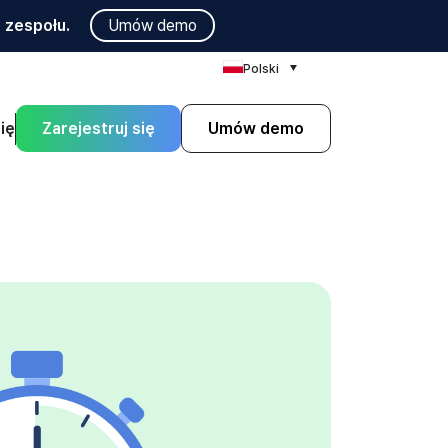
 zespołu.
Umów demo
Polski
ię
Zarejestruj się
Umów demo