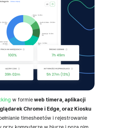
cking
w formie
web timera, aplikacji
eglądarek Chrome i Edge, oraz Kiosku
pełnianie timesheetów i rejestrowanie
y przy komputerze w biurze i poza nim