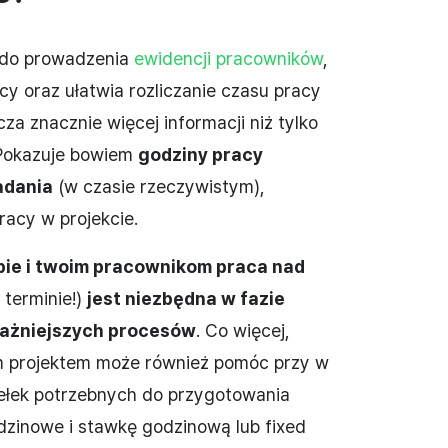
e do prowadzenia
ewidencji pracowników
,
y oraz ułatwia rozliczanie czasu pracy
za znacznie więcej informacji niż tylko
 Pokazuje bowiem
godziny pracy
adania
(w czasie rzeczywistym),
racy w projekcie.
bie i twoim pracownikom praca nad
 terminie!)
jest niezbędna w fazie
ważniejszych procesów
. Co więcej,
m projektem może również pomóc przy w
dełek potrzebnych do przygotowania
odzinowe i stawkę godzinową lub fixed