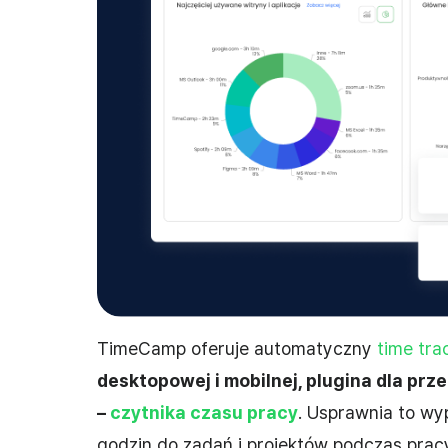
TimeCamp oferuje automatyczny
time tra
desktopowej i mobilnej, plugina dla prz
–
czytnika czasu pracy
. Usprawnia to wy
godzin do zadań i projektów podczas prac