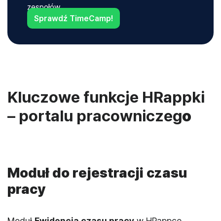
zespołów.
Sprawdź TimeCamp!
Kluczowe funkcje HRappki
– portalu pracowniczeg
o
Moduł do rejestracji czasu
pracy
Moduł
Ewidencja czasu pracy
w HRappce