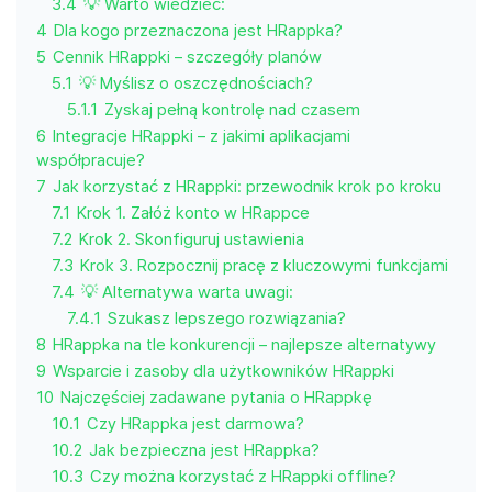
3.4
💡 Warto wiedzieć:
4
Dla kogo przeznaczona jest HRappka?
5
Cennik HRappki – szczegóły planów
5.1
💡 Myślisz o oszczędnościach?
5.1.1
Zyskaj pełną kontrolę nad czasem
6
Integracje HRappki – z jakimi aplikacjami
współpracuje?
7
Jak korzystać z HRappki: przewodnik krok po kroku
7.1
Krok 1. Załóż konto w HRappce
7.2
Krok 2. Skonfiguruj ustawienia
7.3
Krok 3. Rozpocznij pracę z kluczowymi funkcjami
7.4
💡 Alternatywa warta uwagi:
7.4.1
Szukasz lepszego rozwiązania?
8
HRappka na tle konkurencji – najlepsze alternatywy
9
Wsparcie i zasoby dla użytkowników HRappki
10
Najczęściej zadawane pytania o HRappkę
10.1
Czy HRappka jest darmowa?
10.2
Jak bezpieczna jest HRappka?
10.3
Czy można korzystać z HRappki offline?