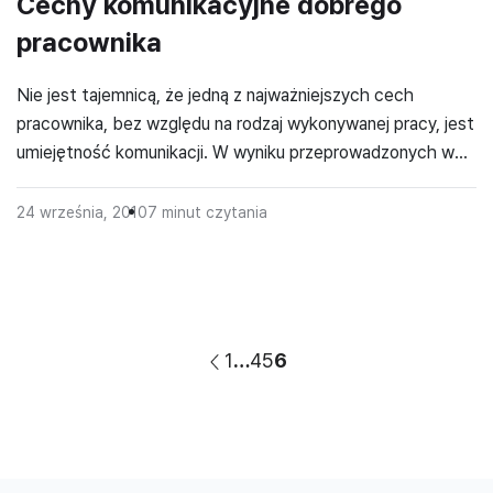
Cechy komunikacyjne dobrego
pracownika
Nie jest tajemnicą, że jedną z najważniejszych cech
pracownika, bez względu na rodzaj wykonywanej pracy, jest
umiejętność komunikacji. W wyniku przeprowadzonych w
ponad 100 przedsiębiorstwach badaniach [OKON96],
stwierdzono, że najbardziej pożądaną cechą są zdolności
24 września, 2010
7
minut czytania
komunikacyjne. Z definicji komunikacja (z łac. communicare
= dzielić się) jest dwustronnym procesem, polegającym na
dzieleniu się informacją, który wymaga zarówno […]
1
…
4
5
6