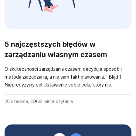
5 najczęstszych błędów w
zarządzaniu własnym czasem
O skuteczności zarządzania czasem decyduje sposób i
metoda zarządzania, a nie sam fakt planowania. Błąd 1:
Nieprecyzyjny cel Ustawienie sobie celu, który nie
uwzględnia żadnych konkretnych instrukcji. Cel, który jest
pierwszym pomysłem, nie zawsze powinien być celem
20 czerwca, 2018
2
minut czytania
ostatecznie zdefiniowanym. Każdy cel należy rozważyć, bo
móc go realizować w praktyce. Słaby cel to słaby sposób
[…]