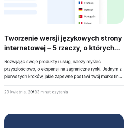
Tworzenie wersji językowych strony
internetowej – 5 rzeczy, o których
trzeba wiedzieć
Rozwijając swoje produkty i usług, należy myśleć
przyszłościowo, o ekspansji na zagraniczne rynki. Jednym z
pierwszych kroków, jakie zapewne postawi twój marketing
będzie stworzenie obcojęzycznej wersji językowej strony
internetowej. Poniżej prezentujemy kilka spostrzeżeń, jakie
29 kwietnia, 2018
3
minut czytania
poczyniliśmy podczas tworzenia obcojęzycznych naszej
własnej wersji strony internetowej. Kieruj swoje reklamy na
języki a nie flagi Warto pamiętać, że za […]