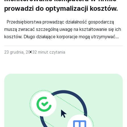
prowadzi do optymalizacji kosztów.
Przedsiębiorstwa prowadząc działalność gospodarczą
muszą zwracać szczególną uwagę na kształtowanie się ich
kosztów. Długo działające korporacje mogą utrzymywać
procesy, które kiedyś były bardzo dochodowe, lecz teraz
są nierentowne. Nowe firmy mogą za to angażować się w
23 grudnia, 2013
2
minut czytania
zbyt wiele procesów na raz. Rozwiązaniem powyższych
problemów jest, więc optymalizacja kosztów.
Monitorowanie komputera w firmie Pierwszą istotną […]