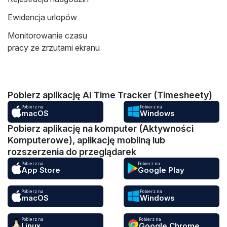
Ewidencja urlopów
Monitorowanie czasu
pracy ze zrzutami ekranu
Pobierz aplikację AI Time Tracker (Timesheety)
Pobierz na
Pobierz na
macOS
Windows
Pobierz aplikację na komputer (Aktywności
Komputerowe), aplikację mobilną lub
rozszerzenia do przeglądarek
Pobierz na
Pobierz na
App Store
Google Play
Pobierz na
Pobierz na
macOS
Windows
Pobierz na
Pobierz na
Linux
Google Chrome