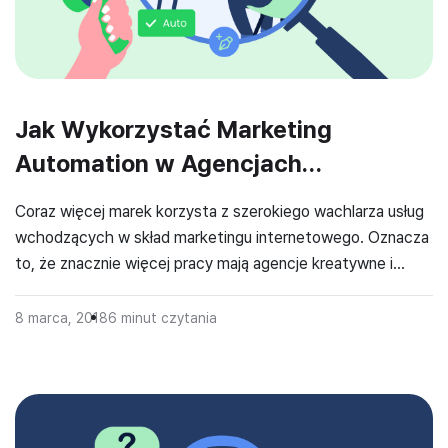
Jak Wykorzystać Marketing
Automation w Agencjach
Kreatywnych?
Coraz więcej marek korzysta z szerokiego wachlarza usług
wchodzących w skład marketingu internetowego. Oznacza
to, że znacznie więcej pracy mają agencje kreatywne i
reklamowe, zyskujące dzięki tej popularności inbound
marketingu nowych klientów. Aby usprawnić wykonywanie
8 marca, 2018
6
minut czytania
wszystkich zadań, marketerzy coraz częściej sięgają po
narzędzia służące marketing automation. Marketing
Automation dla Agencji Kreatywnych i Reklamowych Czym
jest […]