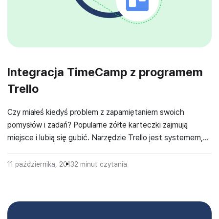
Integracja TimeCamp z programem
Trello
Czy miałeś kiedyś problem z zapamiętaniem swoich
pomysłów i zadań? Popularne żółte karteczki zajmują
miejsce i lubią się gubić. Narzędzie Trello jest systemem,
który działa w sieci internetowej i nie zajmuje fizycznie
przestrzeni. Pozwala zbierać wszystkie potrzebne dane w
11 października, 2013
2
minut czytania
jednym miejscu i pozwala mieć wszystko na oku. Trello to
świetne narzędzie do zarządzania projektami dla […]