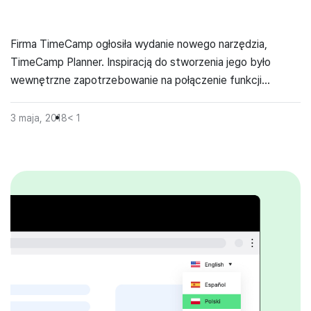
Firma TimeCamp ogłosiła wydanie nowego narzędzia,
TimeCamp Planner. Inspiracją do stworzenia jego było
wewnętrzne zapotrzebowanie na połączenie funkcji
komunikacyjnej, jaką daje Slack, z funkcją zarządzania
zadaniami, jaką zapewnia na przykład Trello. Połączenie obu
3 maja, 2018
< 1
tych funkcji w jednym narzędziu pozwala na większą
integrację projektów w firmie. Wewnętrzne
zapotrzebowanie zdeterminowało również chęć dystrybucji
oprogramowania na rynku międzynarodowym. […]