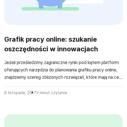
Grafik pracy online: szukanie
oszczędności w innowacjach
Jeżeli prześledzimy zagraniczne rynki pod kątem platform
oferujących narzędzia do planowania grafiku pracy online,
znajdziemy szereg zbliżonych rozwiązań, które mają na celu
redukcję czasu poświęconego na układanie harmonogramu
pracy oraz usprawnienie komunikacji kierownika z
8 listopada, 2017
3
minut czytania
pracownikami w firmie. Polska nie zostaje w tyle – na
popularności coraz bardziej zyskują polskie narzędzia.
Jednym z nich jest wrocławski […]