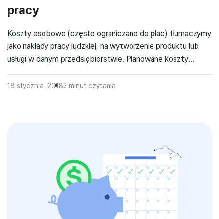
pracy
Koszty osobowe (często ograniczane do płac) tłumaczymy
jako nakłady pracy ludzkiej na wytworzenie produktu lub
usługi w danym przedsiębiorstwie. Planowane koszty
osobowe powstają w wyniku pomnożenia ilości czasu pracy
przez stawkę płacy. Oprócz nakładów pracy bezpośrednio
18 stycznia, 2018
3
minut czytania
związanych z produkcją poszczególnych towarów lub usług
koszty osobowe zawierają również nakłady pracy na tzw.
pośrednie koszty osobowe, do […]