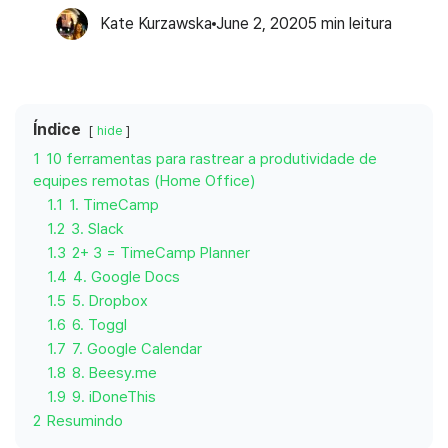
Kate Kurzawska
June 2, 2020
5
min leitura
Índice
hide
1
10 ferramentas para rastrear a produtividade de
equipes remotas (Home Office)
1.1
1. TimeCamp
1.2
3. Slack
1.3
2+ 3 = TimeCamp Planner
1.4
4. Google Docs
1.5
5. Dropbox
1.6
6. Toggl
1.7
7. Google Calendar
1.8
8. Beesy.me
1.9
9. iDoneThis
2
Resumindo