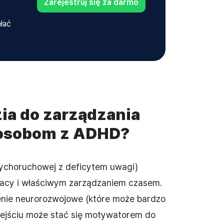
Zarejestruj się za darmo
ałać
ia do zarządzania
osobom z ADHD?
ychoruchowej z deficytem uwagi)
racy i właściwym zarządzaniem czasem.
enie neurorozwojowe (które może bardzo
dejściu może stać się motywatorem do