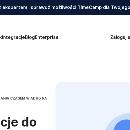
 ekspertem i sprawdź możliwości TimeCamp dla Twojego
k
Integracje
Blog
Enterprise
Zaloguj s
ZANIA CZASEM W ADHD NA
acje do