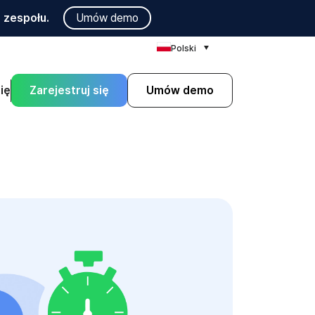
 zespołu.
Umów demo
Polski
ię
Zarejestruj się
Umów demo