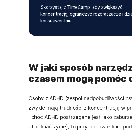
Skorzystaj z TimeCamp, aby zwiększyć
koncentrację, ograniczyć rozpraszacze i dzi
konsekwentnie.
W jaki sposób narzędz
czasem mogą pomóc 
Osoby z ADHD (zespół nadpobudliwości ps
zwykle mają trudności z koncentracją w p
I choć ADHD postrzegane jest jako zaburz
utrudniać życie), to przy odpowiednim po