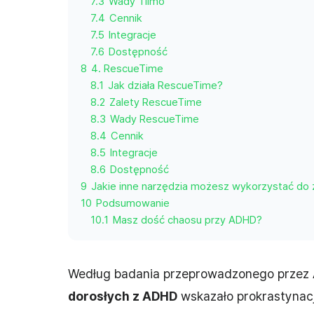
7.3
Wady Tiimo
7.4
Cennik
7.5
Integracje
7.6
Dostępność
8
4. RescueTime
8.1
Jak działa RescueTime?
8.2
Zalety RescueTime
8.3
Wady RescueTime
8.4
Cennik
8.5
Integracje
8.6
Dostępność
9
Jakie inne narzędzia możesz wykorzystać do
10
Podsumowanie
10.1
Masz dość chaosu przy ADHD?
Według badania przeprowadzonego przez 
dorosłych z ADHD
wskazało prokrastynacj