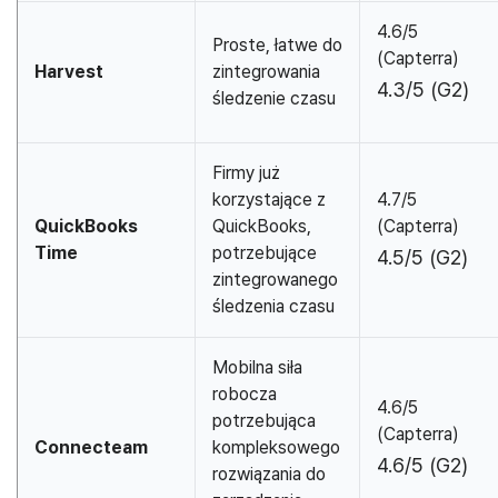
4.6/5
Proste, łatwe do
(Capterra)
Harvest
zintegrowania
4.3/5 (G2)
śledzenie czasu
Firmy już
korzystające z
4.7/5
QuickBooks
QuickBooks,
(Capterra)
Time
potrzebujące
4.5/5 (G2)
zintegrowanego
śledzenia czasu
Mobilna siła
robocza
4.6/5
potrzebująca
(Capterra)
Connecteam
kompleksowego
4.6/5 (G2)
rozwiązania do