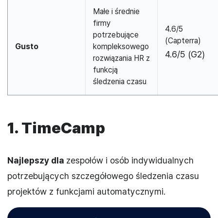
Małe i średnie
firmy
4.6/5
potrzebujące
(Capterra)
Gusto
kompleksowego
4.6/5 (G2)
rozwiązania HR z
funkcją
śledzenia czasu
1. TimeCamp
Najlepszy dla
zespołów i osób indywidualnych
potrzebujących szczegółowego śledzenia czasu
projektów z funkcjami automatycznymi.