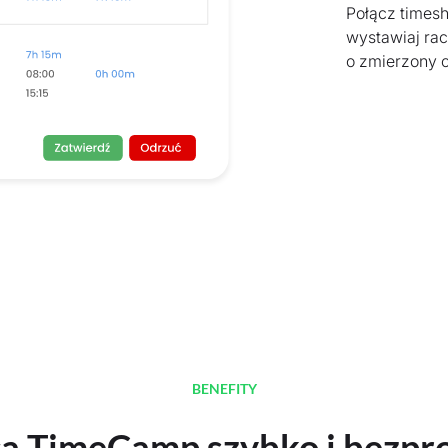
Połącz timeshe
wystawiaj rac
o zmierzony c
BENEFITY
ą TimeCamp szybko i bezp