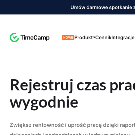
Umów darmowe spotkanie z
Produkt
Cennik
Integracje
NOWE
Rejestruj czas pra
wygodnie
Zwiększ rentowność i uprość pracę dzięki rapor