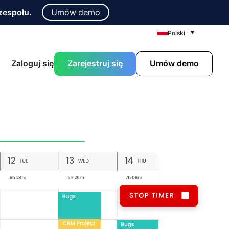
zespołu.
Umów demo
Polski
Zaloguj się
Zarejestruj się
Umów demo