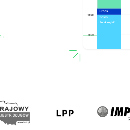
ści
.