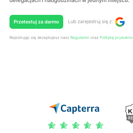
delegacjach i nadgodzinach w jednym miejscu.
Lub zarejestruj się z:
Przetestuj za darmo
Rejestrując się akceptujesz nasz
Regulamin
oraz
Politykę prywatno