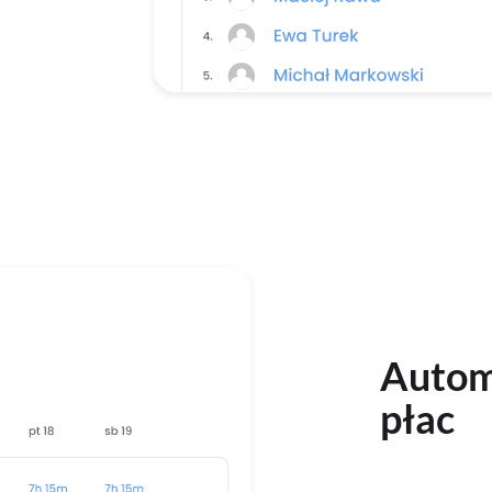
Automa
płac